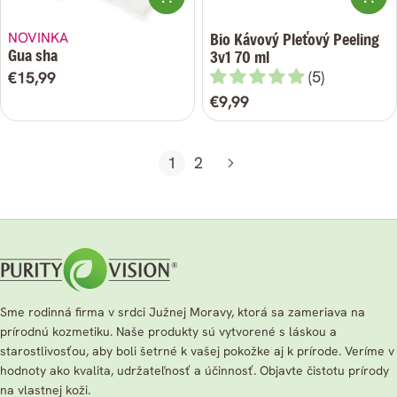
NOVINKA
Bio Kávový Pleťový Peeling
Gua sha
3v1 70 ml
(5)
Bežná
€15,99
cena
Bežná
€9,99
cena
1
2
Sme rodinná firma v srdci Južnej Moravy, ktorá sa zameriava na
prírodnú kozmetiku. Naše produkty sú vytvorené s láskou a
starostlivosťou, aby boli šetrné k vašej pokožke aj k prírode. Veríme v
hodnoty ako kvalita, udržateľnosť a účinnosť. Objavte čistotu prírody
na vlastnej koži.