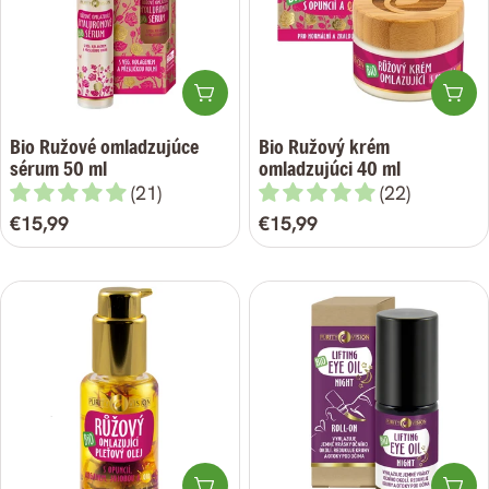
a
:
Pridať do košíka
Pri
Bio Ružové omladzujúce
Bio Ružový krém
sérum 50 ml
omladzujúci 40 ml
(21)
(22)
Bežná
€15,99
Bežná
€15,99
cena
cena
Pridať do košíka
Pri