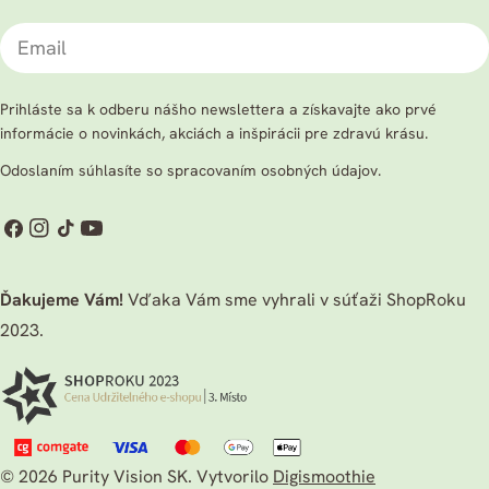
Email
Prihláste sa k odberu nášho newslettera a získavajte ako prvé
informácie o novinkách, akciách a inšpirácii pre zdravú krásu.
Odoslaním súhlasíte so spracovaním osobných údajov.
Facebook
Instagram
TikTok
Youtube
Ďakujeme Vám!
Vďaka Vám sme vyhrali v súťaži ShopRoku
2023.
© 2026
Purity Vision SK
.
Vytvorilo
Digismoothie