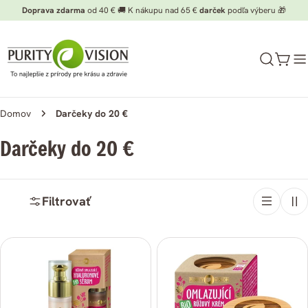
Preskočiť
Doprava zdarma
od 40 € 🚚 K nákupu nad 65 €
darček
podľa výberu 🎁
na
obsah
Koší
Domov
Darčeky do 20 €
K
Darčeky do 20 €
a
t
Filtrovať
e
g
ó
r
i