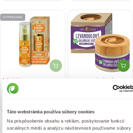
cena
cena
VYPREDANÉ
Vypredané
Pri
NOVINKA
Bio Levanduľový krém
Bio Nechtíkové ochranné
upokojujúci 40 ml
sérum 30 ml
(15)
(2)
Bežná
€13,99
Bežná
€12,99
cena
Táto webstránka používa súbory cookies
cena
Na prispôsobenie obsahu a reklám, poskytovanie funkcií
sociálnych médií a analýzu návštevnosti používame súbory