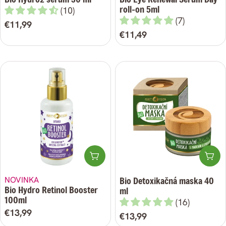
roll-on 5ml
(10)
(7)
Bežná
€11,99
Bežná
€11,49
cena
cena
Pridať do košíka
Pri
NOVINKA
Bio Detoxikačná maska 40
Bio Hydro Retinol Booster
ml
100ml
(16)
Bežná
€13,99
Bežná
€13,99