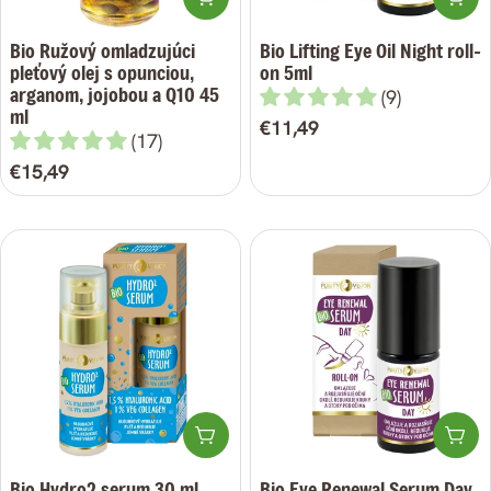
Bio Ružový omladzujúci
Bio Lifting Eye Oil Night roll-
pleťový olej s opunciou,
on 5ml
arganom, jojobou a Q10 45
(9)
ml
Bežná
€11,49
(17)
cena
Bežná
€15,49
cena
Pridať do košíka
Pri
Bio Hydro2 serum 30 ml
Bio Eye Renewal Serum Day