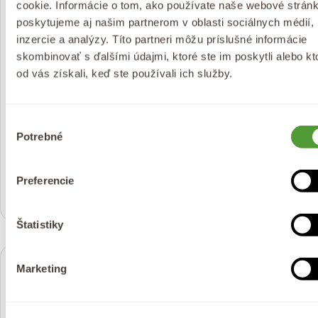
cookie. Informácie o tom, ako používate naše webové stránk
poskytujeme aj našim partnerom v oblasti sociálnych médií,
inzercie a analýzy. Títo partneri môžu príslušné informácie
skombinovať s ďalšími údajmi, ktoré ste im poskytli alebo kt
od vás získali, keď ste používali ich služby.
Pridať do košíka
Pri
Výber
Potrebné
súhlasu
Bio upokojujúce
NOVINKA
Bio Hydro Ultra Recovery
Levanduľové hyalurónové
booster 100 ml
sérum 50 ml
Preferencie
(1)
(10)
Bežná
€15,49
Bežná
€13,99
cena
cena
Štatistiky
Marketing