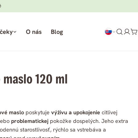

rčeky
O nás
Blog
Prih
K
sa
é maslo 120 ml
lové maslo
poskytuje
výživu a upokojenie
citlivej
lebo
problematickej
pokožke dospelých. Jeho extra
dennú starostlivosť, rýchlo sa vstrebáva a