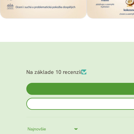
v
v
modálnom
modálnom
režime
režime
Na základe 10 recenzií
Sort by