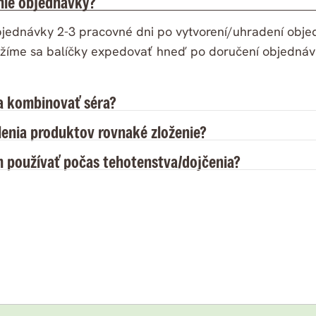
nie objednávky?
bjednávky 2-3 pracovné dni po vytvorení/uhradení obje
žíme sa balíčky expedovať hneď po doručení objednávk
a kombinovať séra?
lenia produktov rovnaké zloženie?
 používať počas tehotenstva/dojčenia?