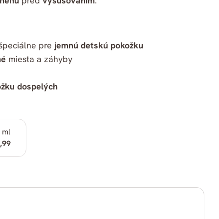
ánenú
pred
vysušovaním
.
 špeciálne pre
jemnú detskú pokožku
hé
miesta a záhyby
kožku dospelých
 ml
,99
Kopírovať
ať
Pripnúť