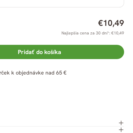
na
Pintereste
Bežná
€10,49
cena
Najlepšia cena za 30 dní*: €10,49
Pridať do košíka
rček k objednávke nad 65 €