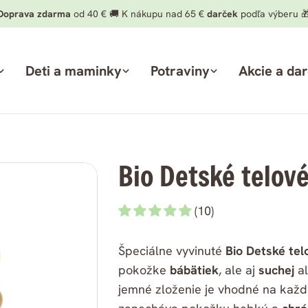
Doprava zdarma
od 40 € 🚚 K nákupu nad 65 €
darček
podľa výberu 
Deti a maminky
Potraviny
Akcie a da
Bio Detské telov
(10)
Špeciálne vyvinuté
Bio Detské te
pokožke
bábätiek
, ale aj
suchej
a
jemné zloženie je vhodné na každo