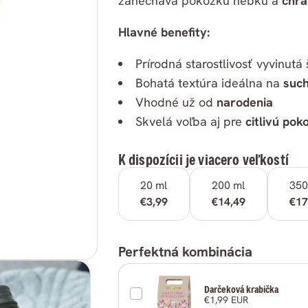
zanecháva pokožku hebkú a
chr
Hlavné benefity:
Prírodná starostlivosť vyvinutá
Bohatá textúra ideálna na
suc
Vhodné už od
narodenia
Skvelá voľba aj pre
citlivú po
K dispozícii je viacero veľkostí
20 ml
200 ml
350
€3,99
€14,49
€17
Zdielať
Perfektná kombinácia
Zdieľať
Darčeková krabička
Zdieľať
Zdieľ
€1,99 EUR