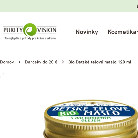
Preskočiť
na
obsah
Novinky
Kozmetika
Domov
Darčeky do 20 €
Bio Detské telové maslo 120 ml
Preskočiť
na
informácie
o
produkte