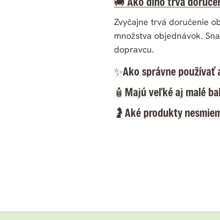
🚚 Ako dlho trvá doruče
Zvyčajne trvá doručenie o
množstva objednávok. Sna
dopravcu.
✨Ako správne používať 
🧴Majú veľké aj malé ba
🤰Aké produkty nesmiem