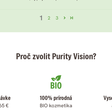
1
2
3
Proč zvolit Purity Vision?
návke
100% prírodná
Vys
65 €
BIO kozmetika