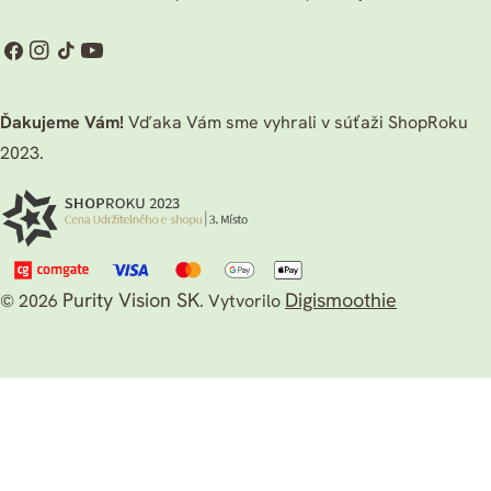
Facebook
Instagram
TikTok
Youtube
Ďakujeme Vám!
Vďaka Vám sme vyhrali v súťaži ShopRoku
2023.
Purity Vision SK
Digismoothie
© 2026
.
Vytvorilo