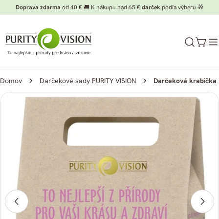
Preskočiť
Doprava zdarma
od 40 € 🚚 K nákupu nad 65 €
darček
podľa výberu 🎁
na
obsah
Koší
Domov
Darčekové sady PURITY VISION
Darčeková krabička
Preskočiť
na
informácie
o
produkte
Otvorte