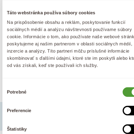
Doprava zdarma
Darček k objednávke
už od 40 €
k nákupu nad 65 €
Táto webstránka používa súbory cookies
Na prispôsobenie obsahu a reklám, poskytovanie funkcií
sociálnych médií a analýzu návštevnosti používame súbory
cookie. Informácie o tom, ako používate naše webové stránk
100% prírodná
Vysoké hodnotenie
poskytujeme aj našim partnerom v oblasti sociálnych médií,
BIO kozmetika
až 4,9 z 5 ⭐
inzercie a analýzy. Títo partneri môžu príslušné informácie
skombinovať s ďalšími údajmi, ktoré ste im poskytli alebo kt
od vás získali, keď ste používali ich služby.
Česká značka
už od roku 2008
Výber
Potrebné
súhlasu
Preferencie
Štatistiky