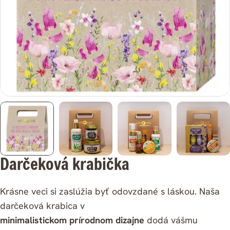
médium
0
v
modálnom
režime
Darčeková krabička
Krásne veci si zaslúžia byť odovzdané s láskou. Naša
darčeková krabica v
minimalistickom prírodnom dizajne
dodá vášmu