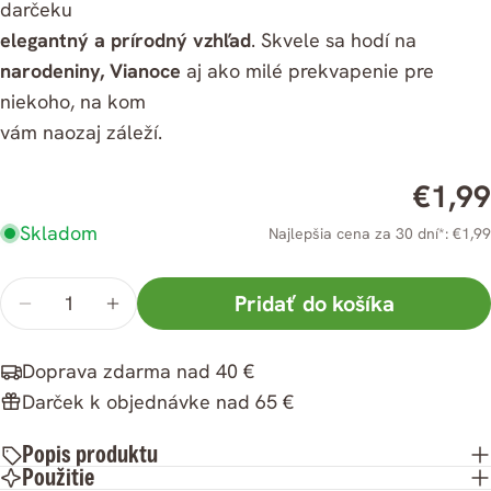
darčeku
elegantný a prírodný
vzhľad
. Skvele sa hodí na
narodeniny, Vianoce
aj ako milé prekvapenie pre
niekoho, na kom
vám naozaj záleží.
Zdielať
Bežná
€1,99
Kopírovať
Zdieľať
cena
Skladom
Najlepšia cena za 30 dní*: €1,99
Zdieľať
Zdieľať
Pripnúť
na
na
na
Facebooku
X
Pintereste
Množstvo
Pridať do košíka
Znížiť
Zvýšiť
množstvo
množstvo
Doprava zdarma nad 40 €
ksDarčeková
ksDarčeková
Darček k objednávke nad 65 €
krabička
krabička
Popis produktu
Použitie