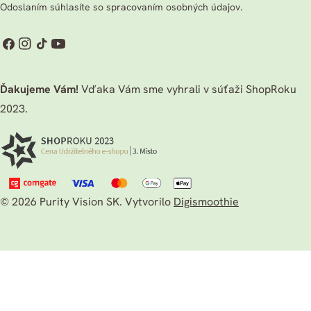
Odoslaním súhlasíte so spracovaním osobných údajov.
Facebook
Instagram
TikTok
Youtube
Ďakujeme Vám!
Vďaka Vám sme vyhrali v súťaži ShopRoku
2023.
© 2026
Purity Vision SK
.
Vytvorilo
Digismoothie