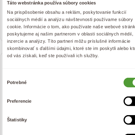
Táto webstránka používa súbory cookies
Na prispôsobenie obsahu a reklám, poskytovanie funkcií
Ružový íl 175 g
Marocký íl – Rhassoul 200
sociálnych médií a analýzu návštevnosti používame súbory
g
(1)
(8)
cookie. Informácie o tom, ako používate naše webové stránk
Bežná
€8,99
poskytujeme aj našim partnerom v oblasti sociálnych médií,
Bežná
€8,99
cena
inzercie a analýzy. Títo partneri môžu príslušné informácie
cena
skombinovať s ďalšími údajmi, ktoré ste im poskytli alebo kt
od vás získali, keď ste používali ich služby.
Výber
Potrebné
súhlasu
Preferencie
Pridať do košíka
Pri
Štatistiky
Bio Kávový Pleťový Peeling
Francúzsky zelený íl 150 g
3v1 70 ml
(2)