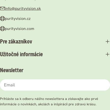
info@purityvision.sk
purityvision.cz
purityvision.com
Pre zákazníkov
Užitočné informácie
Newsletter
Email
Prihláste sa k odberu nášho newslettera a získavajte ako prvé
informácie o novinkách, akciách a inšpirácii pre zdravú krásu.