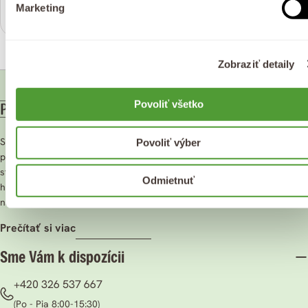
(5)
Bežná
€8,99
Marketing
Bežná
€9,99
cena
cena
Zobraziť detaily
Povoliť všetko
Sme rodinná firma v srdci Južnej Moravy, ktorá sa zameriava na
Povoliť výber
prírodnú kozmetiku. Naše produkty sú vytvorené s láskou a
starostlivosťou, aby boli šetrné k vašej pokožke aj k prírode. Veríme v
Odmietnuť
hodnoty ako kvalita, udržateľnosť a účinnosť. Objavte čistotu prírody
na vlastnej koži.
prečítať si viac
Sme Vám k dispozícii
+420 326 537 667
(Po - Pia 8:00-15:30)