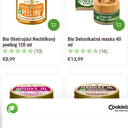
Pridať do košíka
Pri
Bio Ošetrujúci Nechtíkový
Bio Detoxikačná maska 40
peeling 120 ml
ml
(10)
(16)
Bežná
€8,99
Bežná
€13,99
cena
cena
Pridať do košíka
Pri