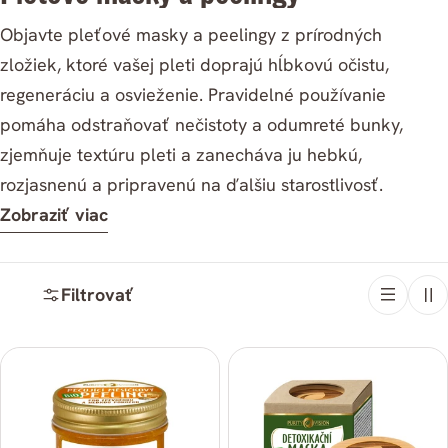
a
Objavte pleťové masky a peelingy z prírodných
t
zložiek, ktoré vašej pleti doprajú hĺbkovú očistu,
e
regeneráciu a osvieženie. Pravidelné používanie
g
pomáha odstraňovať nečistoty a odumreté bunky,
ó
zjemňuje textúru pleti a zanecháva ju hebkú,
r
rozjasnenú a pripravenú na ďalšiu starostlivosť.
i
Zobraziť viac
a
:
Filtrovať