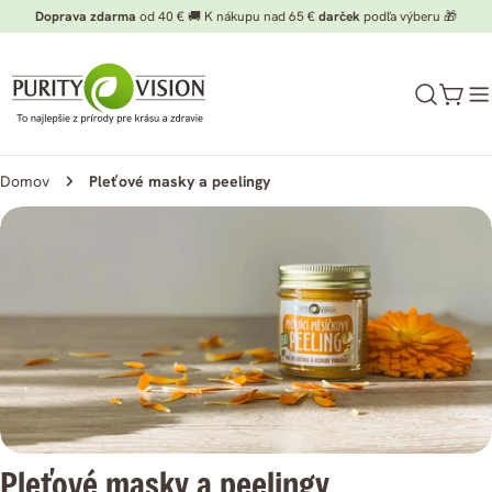
Preskočiť
Doprava zdarma
od 40 € 🚚 K nákupu nad 65 €
darček
podľa výberu 🎁
na
obsah
Koší
Domov
Pleťové masky a peelingy
K
Pleťové masky a peelingy