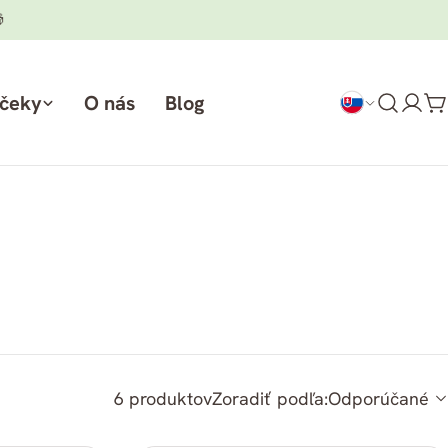

rčeky
O nás
Blog
Prih
K
sa
6 produktov
Zoradiť podľa:
Odporúčané