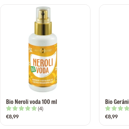
Bio Neroli voda 100 ml
Bio Gerán
(4)
Bežná
€8,99
Bežná
€8,99
cena
cena