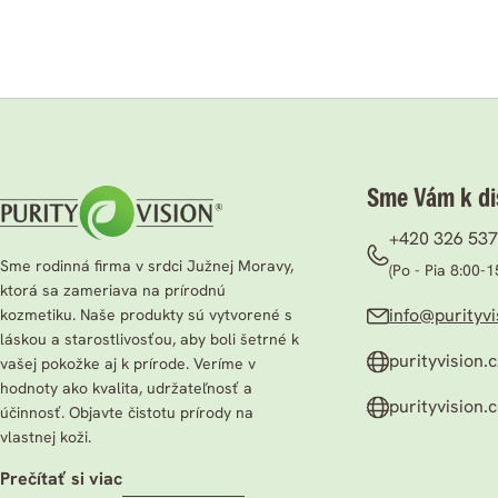
Sme Vám k dis
+420 326 537
Sme rodinná firma v srdci Južnej Moravy,
(Po - Pia 8:00-1
ktorá sa zameriava na prírodnú
info@purityvi
kozmetiku. Naše produkty sú vytvorené s
láskou a starostlivosťou, aby boli šetrné k
purityvision.c
vašej pokožke aj k prírode. Veríme v
hodnoty ako kvalita, udržateľnosť a
purityvision.
účinnosť. Objavte čistotu prírody na
vlastnej koži.
prečítať si viac