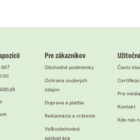
pozícii
Pre zákazníkov
Užitočn
 667
Obchodné podmienky
Často kla
5:30)
Ochrana osobných
Certifikác
sion.sk
údajov
Pre médi
z
Doprava a platba
Kontakt
com
Reklamácia a vrátenie
Kde nás n
Veľkoobchodná
spolupráca