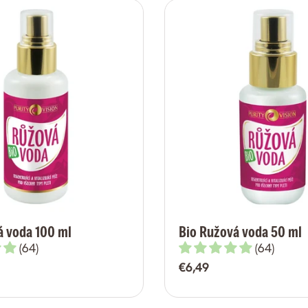
á voda 100 ml
Bio Ružová voda 50 ml
(64)
(64)
Bežná
€6,49
cena