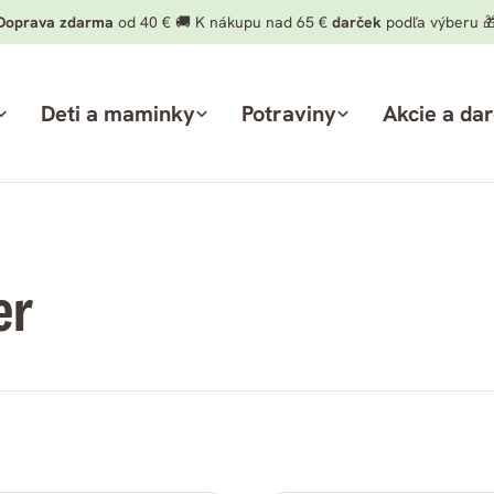
Doprava zdarma
od 40 € 🚚 K nákupu nad 65 €
darček
podľa výberu 
Deti a maminky
Potraviny
Akcie a da
er