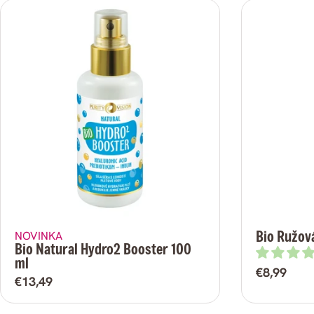
g
ó
r
i
a
:
Bio Ružov
NOVINKA
Bio Natural Hydro2 Booster 100
ml
Bežná
€8,99
Bežná
€13,49
cena
cena