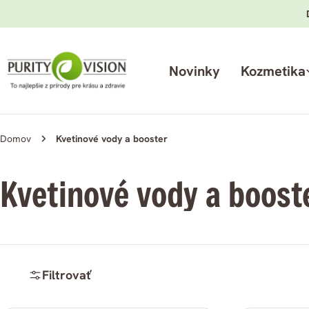
Preskočiť
na
obsah
Novinky
Kozmetika
Domov
Kvetinové vody a booster
K
Kvetinové vody a boost
a
t
Filtrovať
e