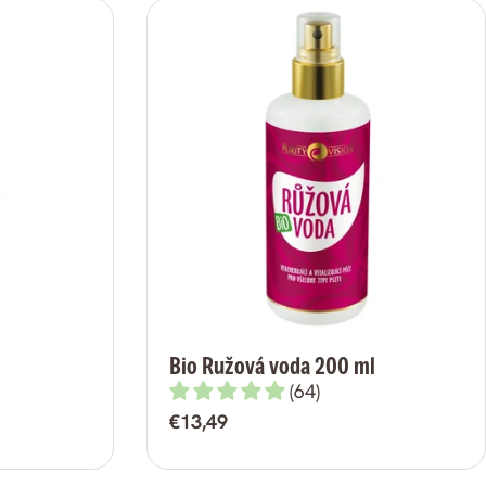
Bio Ružová voda 200 ml
(64)
Bežná
€13,49
cena