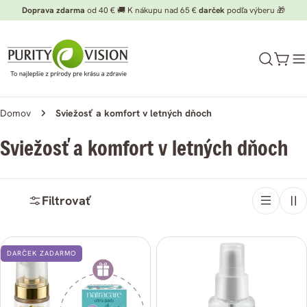
Preskočiť
Doprava zdarma
od 40 € 🚚 K nákupu nad 65 €
darček
podľa výberu 🎁
na
obsah
Koší
Domov
Sviežosť a komfort v letných dňoch
K
Sviežosť a komfort v letných dňoch
a
t
Filtrovať
e
g
ó
DARČEK ZADARMO
r
i