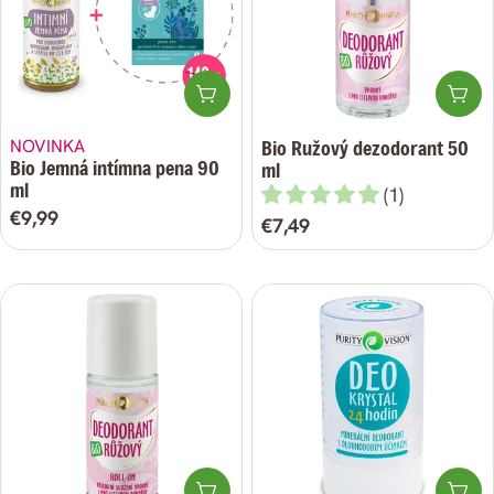
a
:
Pridať do košíka
Pri
NOVINKA
Bio Ružový dezodorant 50
Bio Jemná intímna pena 90
ml
ml
(1)
Bežná
€9,99
Bežná
€7,49
cena
cena
Pridať do košíka
Pri