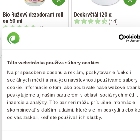
Bio Ružový dezodorant roll-
Deokryštál 120 g
on 50 ml
(14)
(6)
Bežná
€6,49
Bežná
€7,49
cena
cena
Táto webstránka používa súbory cookies
Na prispôsobenie obsahu a reklám, poskytovanie funkcií
sociálnych médií a analýzu návštevnosti používame súbory
cookie. Informácie o tom, ako používate naše webové stránk
poskytujeme aj našim partnerom v oblasti sociálnych médií,
inzercie a analýzy. Títo partneri môžu príslušné informácie
skombinovať s ďalšími údajmi, ktoré ste im poskytli alebo kt
Pridať do košíka
od vás získali, keď ste používali ich služby.
Deokryštál 60g
(14)
Výber