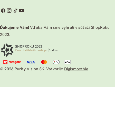
Facebook
Instagram
TikTok
Youtube
Ďakujeme Vám!
Vďaka Vám sme vyhrali v súťaži ShopRoku
2023.
© 2026
Purity Vision SK
.
Vytvorilo
Digismoothie