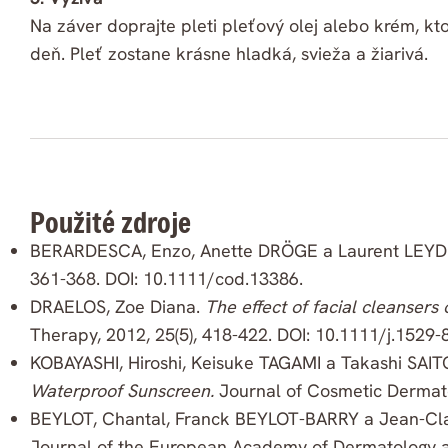
Na záver doprajte pleti pleťový olej alebo krém, kto
deň. Pleť zostane krásne hladká, svieža a žiarivá.
Použité zdroje
BERARDESCA, Enzo, Anette DRÖGE a Laurent LEY
361-368. DOI: 10.1111/cod.13386.
DRAELOS, Zoe Diana.
The effect of facial cleansers 
Therapy, 2012, 25(5), 418-422. DOI: 10.1111/j.1529
KOBAYASHI, Hiroshi, Keisuke TAGAMI a Takashi SAIT
Waterproof Sunscreen.
Journal of Cosmetic Dermato
BEYLOT, Chantal, Franck BEYLOT-BARRY a Jean-C
Journal of the European Academy of Dermatology an