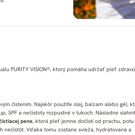
e.
uálu PURITY VISION®, ktorý pomáha udržať pleť zdravú
vým čistením. Najskôr použite olej, balzam alebo gél, k
p, SPF a nečistoty rozpustné v tukoch. Následne siahni
čistiacej pene
, ktorá pleť jemne dočistí od prachu, potu
h nečistôt. Vďaka tomu zostane svieža, hydratovaná a