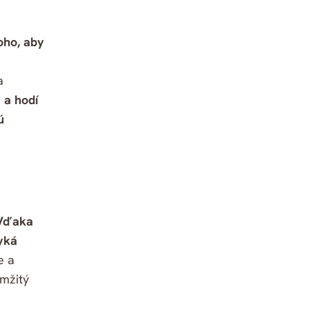
oho, aby
a
 a hodí
ú
Vďaka
yká
e a
amžitý