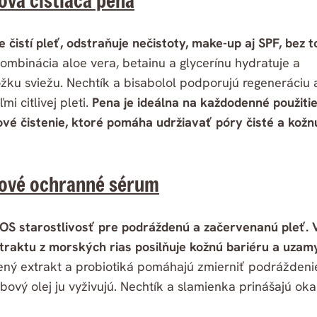
ová čistiaca pena
čistí pleť, odstraňuje nečistoty, make-up aj SPF, bez t
ombinácia aloe vera, betainu a glycerínu hydratuje a
ku sviežu. Nechtík a bisabolol podporujú regeneráciu 
mi citlivej pleti.
Pena je ideálna na každodenné použitie
zové čistenie, ktoré pomáha udržiavať póry čisté a kožn
kové ochranné sérum
OS starostlivosť pre podráždenú a začervenanú pleť.
raktu z morských rias posilňuje kožnú bariéru a uzam
ný extrakt a probiotiká pomáhajú zmierniť podráždeni
jobový olej ju vyživujú. Nechtík a slamienka prinášajú ok