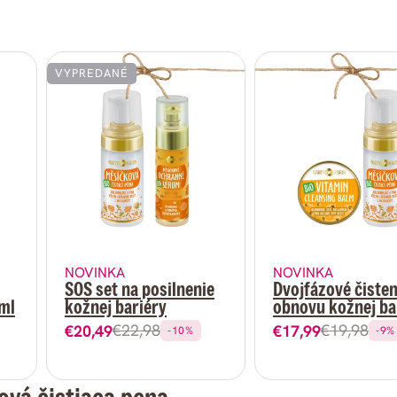
VYPREDANÉ
NOVINKA
NOVINKA
SOS set na posilnenie
Dvojfázové čisten
ml
kožnej bariéry
obnovu kožnej ba
€22,98
€19,98
€20,49
€17,99
-10%
-9%
Predajná
Bežná
Predajná
Bežná
cena
cena
cena
cena