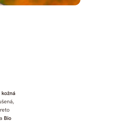
 kožná
ušená,
Preto
a
Bio