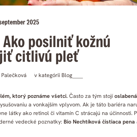
 september 2025
Ako posilniť kožnú
iť citlivú pleť
 Palečková
v kategórii
Blog
blém, ktorý poznáme všetci.
Často za tým stojí
oslabená
vysušovaniu a vonkajším vplyvom. Ak je táto bariéra nar
ne látky ako retinol či vitamín C strácajú na účinnosti. 
moderné vedecké poznatky:
Bio Nechtíková čistiaca pena