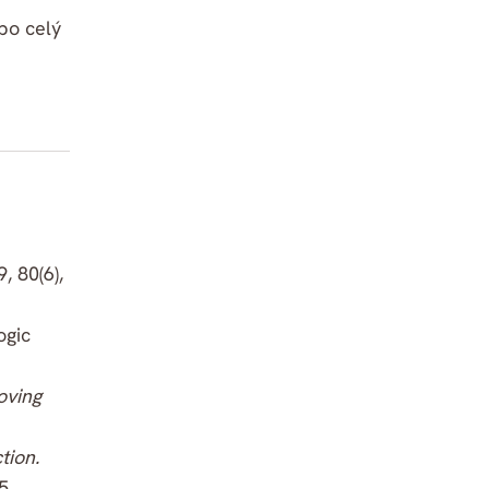
 po celý
, 80(6),
gic
oving
tion.
5.