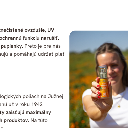
znečistené ovzdušie, UV
ochrannú funkciu narušiť.
 pupienky.
Preto je pre nás
lňujú a pomáhajú udržať pleť
logických poliach na Južnej
tenú už v roku 1942
ty zaisťujú maximálny
ch produktov.
Na túto