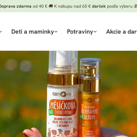
Doprava zdarma
od 40 € 🚚 K nákupu nad 65 €
darček
podľa výberu 
Deti a maminky
Potraviny
Akcie a da