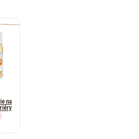
ie na
riéry