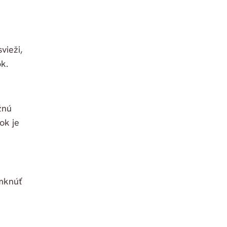
vieži,
k.
žnú
ok je
amknúť