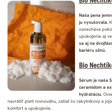
Bio Nechtík
Naša pena jemne 
ju vysušovala.
K
zanecháva pokož
upokojenie aj veľ
sa aj na dvojfá
bariéru silnú.
Bio Nechtí
Sérum je naša S
ceramidom a ext
hydratáciu.
Ovse
navrátiť pleti rovnováhu, zatiaľ čo rakytníkový a jo
komfort a upokojenie.