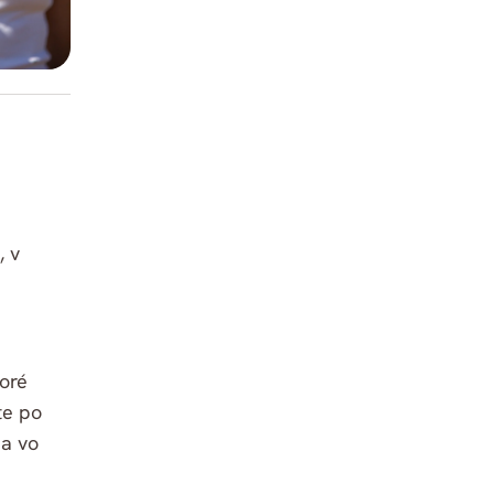
, v
toré
te po
 a vo