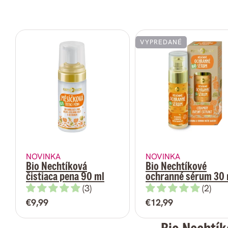
VYPREDANÉ
NOVINKA
NOVINKA
Bio Nechtíková
Bio Nechtíkové
čistiaca pena 90 ml
ochranné sérum 30 
(3)
(2)
Bežná
€9,99
Bežná
€12,99
cena
cena