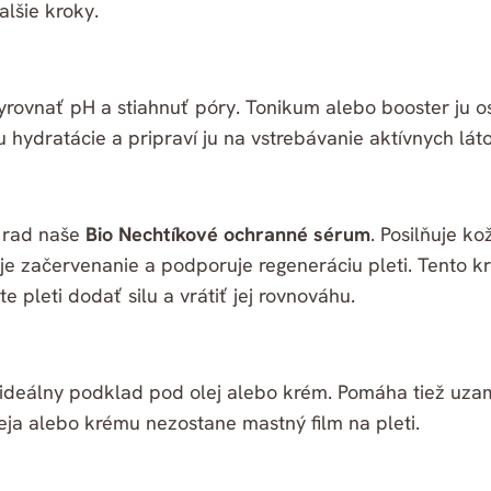
lšie kroky.
yrovnať pH a stiahnuť póry. Tonikum alebo booster ju os
hydratácie a pripraví ju na vstrebávanie aktívnych láto
 rad naše
Bio Nechtíkové ochranné sérum
. Posilňuje ko
je začervenanie a podporuje regeneráciu pleti. Tento kr
e pleti dodať silu a vrátiť jej rovnováhu.
 ideálny podklad pod olej alebo krém. Pomáha tiež uz
ja alebo krému nezostane mastný film na pleti.