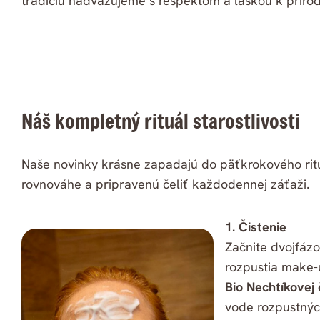
tradíciu nadväzujeme s rešpektom a láskou k prírod
Náš kompletný rituál starostlivosti
Naše novinky krásne zapadajú do päťkrokového rit
rovnováhe a pripravenú čeliť každodennej záťaži.
1. Čistenie
Začnite dvojfázo
rozpustia make-u
Bio Nechtíkovej 
vode rozpustnýc