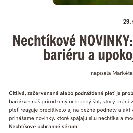
29.
Nechtíkové NOVINKY: 
bariéru a upokoj
napísala Markéta
Citlivá, začervenaná alebo podráždená pleť je pro
bariéra
– náš prirodzený ochranný štít, ktorý bráni 
pleť reaguje precitlivelo aj na bežné podnety a aktív
prinášame novinky, ktoré spájajú silu nechtíka a 
Nechtíkové ochranné sérum
.