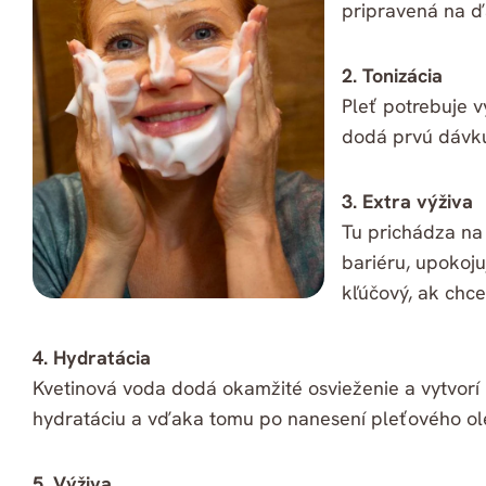
pripravená na ďa
2. Tonizácia
Pleť potrebuje v
dodá prvú dávku 
3. Extra výživa
Tu prichádza na
bariéru, upokoju
kľúčový, ak chcet
4. Hydratácia
Kvetinová voda dodá okamžité osvieženie a vytvorí
hydratáciu a vďaka tomu po nanesení pleťového ole
5. Výživa