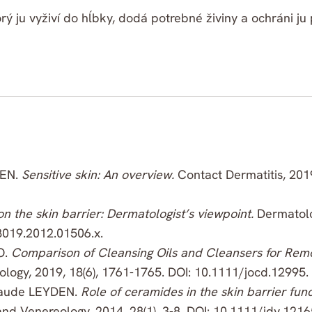
rý ju vyživí do hĺbky, dodá potrebné živiny a ochráni ju
DEN.
Sensitive skin: An overview.
Contact Dermatitis, 2019
on the skin barrier: Dermatologist’s viewpoint.
Dermatolo
-8019.2012.01506.x.
O.
Comparison of Cleansing Oils and Cleansers for Rem
logy, 2019, 18(6), 1761-1765. DOI: 10.1111/jocd.12995.
laude LEYDEN.
Role of ceramides in the skin barrier func
d Venereology, 2014, 28(1), 3-8. DOI: 10.1111/jdv.1216