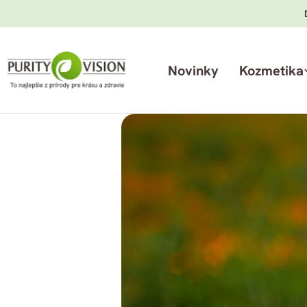
Preskočiť
na
obsah
Novinky
Kozmetika