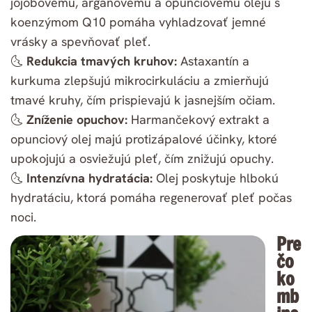
jojobovému, arganovému a opunciovému oleju s
koenzýmom Q10 pomáha vyhladzovať jemné
vrásky a spevňovať pleť.
🌜
Redukcia tmavých kruhov:
Astaxantín a
kurkuma zlepšujú mikrocirkuláciu a zmierňujú
tmavé kruhy, čím prispievajú k jasnejším očiam.
🌜
Zníženie opuchov:
Harmančekový extrakt a
opunciový olej majú protizápalové účinky, ktoré
upokojujú a osviežujú pleť, čím znižujú opuchy.
🌜
Intenzívna hydratácia:
Olej poskytuje hlbokú
hydratáciu, ktorá pomáha regenerovať pleť počas
noci.
Pre
čo
ko
mb