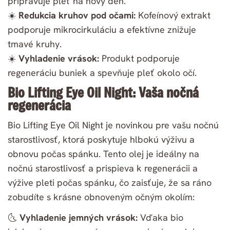
pripravuje pleť na nový deň.
☀️
Redukcia kruhov pod očami:
Kofeínový extrakt
podporuje mikrocirkuláciu a efektívne znižuje
tmavé kruhy.
☀️
Vyhladenie vrások:
Produkt podporuje
regeneráciu buniek a spevňuje pleť okolo očí.
Bio Lifting Eye Oil Night: Vaša nočná
regenerácia
Bio Lifting Eye Oil Night je novinkou pre vašu nočnú
starostlivosť, ktorá poskytuje hlbokú výživu a
obnovu počas spánku. Tento olej je ideálny na
nočnú starostlivosť a prispieva k regenerácii a
výžive pleti počas spánku, čo zaisťuje, že sa ráno
zobudíte s krásne obnoveným očným okolím:
🌜
Vyhladenie jemných vrások:
Vďaka bio