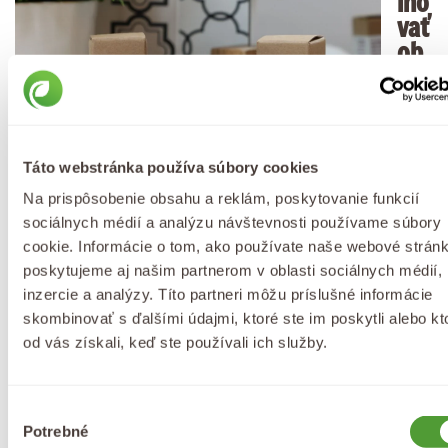
ino
vať
ob
a
pro
du
kty
Táto webstránka používa súbory cookies
?
Na prispôsobenie obsahu a reklám, poskytovanie funkcií
Pre
sociálnych médií a analýzu návštevnosti používame súbory
cookie. Informácie o tom, ako používate naše webové stránk
poskytujeme aj našim partnerom v oblasti sociálnych médií,
dosiahnutie maximálnych výsledkov je dôležité
inzercie a analýzy. Títo partneri môžu príslušné informácie
používať oba produkty. Bio Eye Renewal Serum
skombinovať s ďalšími údajmi, ktoré ste im poskytli alebo kt
poskytuje okamžitú hydratáciu a osvieženie počas
od vás získali, keď ste používali ich služby.
dňa, zatiaľ čo Bio Lifting Eye Oil Night zabezpečuje
hĺbkovú regeneráciu a výživu cez noc. Používaním
Výber
oboch produktov v kombinácii s ostatnými PURITY
Potrebné
súhlasu
Zdielať tento článok