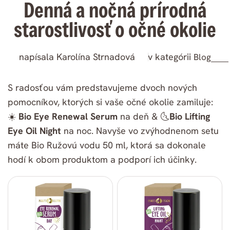
Denná a nočná prírodná
starostlivosť o očné okolie
napísala Karolína Strnadová
v kategórii
Blog
S radosťou vám predstavujeme dvoch nových
pomocníkov, ktorých si vaše očné okolie zamiluje:
☀️
Bio Eye Renewal Serum
na deň & 🌜
Bio Lifting
Eye Oil Night
na noc.
Navyše vo zvýhodnenom setu
máte Bio Ružovú vodu 50 ml, ktorá sa dokonale
hodí k obom produktom a podporí ich účinky.