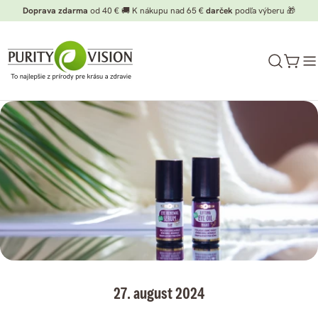
Preskočiť
Doprava zdarma
od 40 € 🚚 K nákupu nad 65 €
darček
podľa výberu 🎁
na
obsah
Koší
27. august 2024