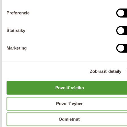
VISION produktmi dosiahnete maximálne výsledky
Kopírovať
a získate kompletnú starostlivosť, ktorá prispieva k
Preferencie
zdravej, sviežej a mladistvej pleti okolo očí.
Zdieľať
Zdieľať
Pripnúť
na
na
na
Štatistiky
Facebooku
X
Pintereste
Marketing
Štítky:
Novinky
Zdieľať
Zobraziť detaily
Povoliť všetko
Karolína Strnadová
Povoliť výber
Odmietnuť