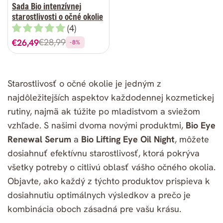
Sada Bio intenzívnej
starostlivosti o očné okolie
(4)
€28,99
€26,49
-8%
Predajná
Bežná
cena
cena
Starostlivosť o očné okolie je jedným z
najdôležitejších aspektov každodennej kozmetickej
rutiny, najmä ak túžite po mladistvom a sviežom
vzhľade. S našimi dvoma novými produktmi,
Bio Eye
Renewal Serum
a
Bio Lifting Eye Oil Night
, môžete
dosiahnuť efektívnu starostlivosť, ktorá pokrýva
všetky potreby o citlivú oblasť vášho očného okolia.
Objavte, ako každý z týchto produktov prispieva k
dosiahnutiu optimálnych výsledkov a prečo je
kombinácia oboch zásadná pre vašu krásu.