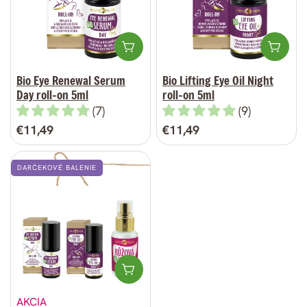
Pridať do košíka
Prida
Bio Eye Renewal Serum
Bio Lifting Eye Oil Night
Day roll-on 5ml
roll-on 5ml
(7)
(9)
Bežná
€11,49
Bežná
€11,49
cena
cena
DARČEKOVÉ BALENIE
Pridať do košíka
AKCIA