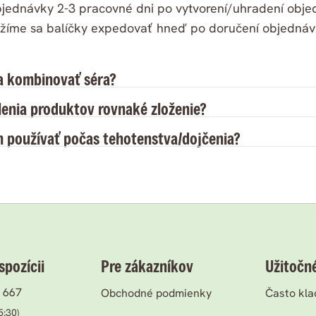
bjednávky 2-3 pracovné dni po vytvorení/uhradení obje
žíme sa balíčky expedovať hneď po doručení objednávk
a kombinovať séra?
lenia produktov rovnaké zloženie?
 používať počas tehotenstva/dojčenia?
pozícii
Pre zákazníkov
Užitočn
 667
Obchodné podmienky
Často kla
5:30)