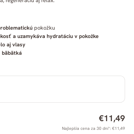
, regeneráciu aj relax.
 problematickú
pokožku
kosť a uzamykáva hydratáciu v pokožke
elo aj vlasy
e
bäbätká
Bežná
€11,49
Kopírovať
cena
Najlepšia cena za 30 dní*: €11,49