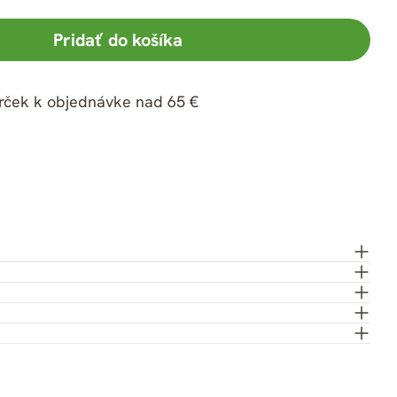
ať
Pripnúť
na
Pridať do košíka
Pintereste
rček k objednávke nad 65 €