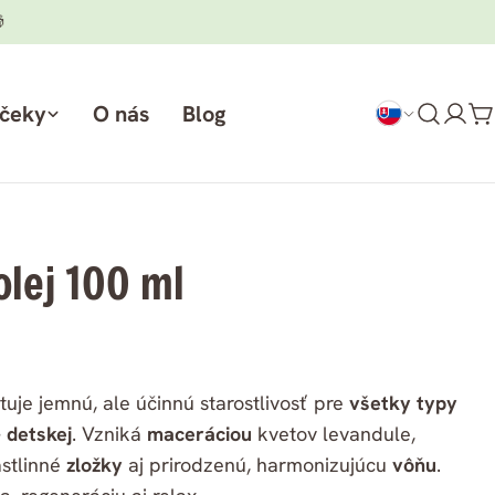

rčeky
O nás
Blog
Prih
K
sa
olej 100 ml
uje jemnú, ale účinnú starostlivosť pre
všetky typy
– detskej
. Vzniká
maceráciou
kvetov levandule,
stlinné
zložky
aj prirodzenú, harmonizujúcu
vôňu
.