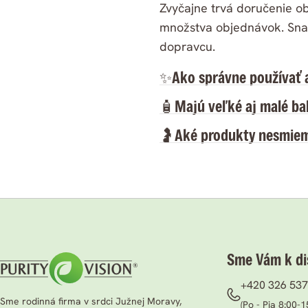
Zvyčajne trvá doručenie o
množstva objednávok. Sna
dopravcu.
✨Ako správne používať 
🧴Majú veľké aj malé ba
🤰Aké produkty nesmiem
Sme Vám k dis
+420 326 537
Sme rodinná firma v srdci Južnej Moravy,
(Po - Pia 8:00-1