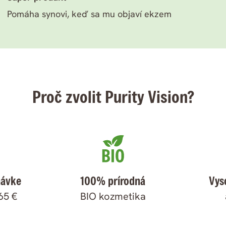
Pomáha synovi, keď sa mu objaví ekzem
Proč zvolit Purity Vision?
návke
100% prírodná
Vys
65 €
BIO kozmetika