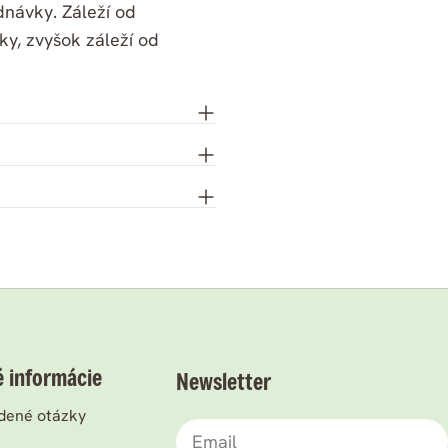
dnávky. Záleží od
y, zvyšok záleží od
é informácie
Newsletter
dené otázky
Email