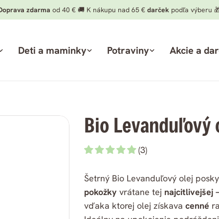
Doprava zdarma
od 40 € 🚚 K nákupu nad 65 €
darček
podľa výberu 
Deti a maminky
Potraviny
Akcie a da
Bio Levanduľový 
(3)
Šetrný Bio Levanduľový olej poskyt
pokožky
vrátane tej
najcitlivejšej 
vďaka ktorej olej získava
cenné
ra