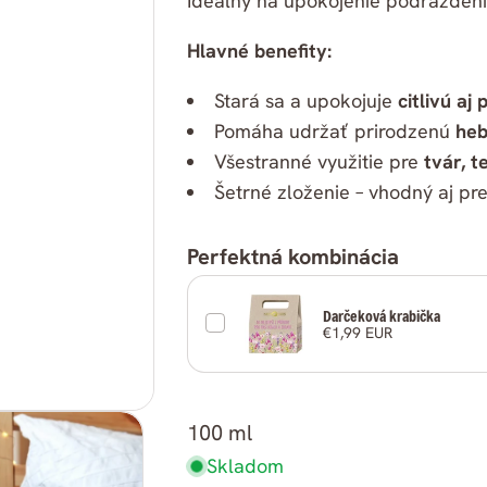
Ideálny na upokojenie podráždenia
Hlavné benefity:
Stará sa a upokojuje
citlivú aj
Pomáha udržať prirodzenú
heb
Všestranné využitie pre
tvár, t
Šetrné zloženie – vhodný aj pr
Perfektná kombinácia
Darčeková krabička
€1,99 EUR
Zdielať
100 ml
Zdieľať
Skladom