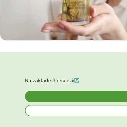
v
modálnom
režime
Na základe 3 recenzií