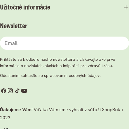
Užitočné informácie
Newsletter
Email
Prihláste sa k odberu nášho newslettera a získavajte ako prvé
informácie o novinkách, akciách a inšpirácii pre zdravú krásu.
Odoslaním súhlasíte so spracovaním osobných údajov.
Facebook
Instagram
TikTok
Youtube
Ďakujeme Vám!
Vďaka Vám sme vyhrali v súťaži ShopRoku
2023.