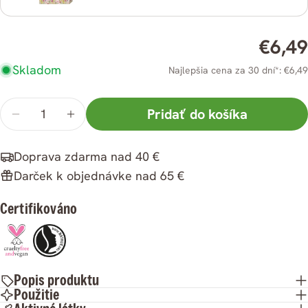
Zdieľať
Zdieľať
Pripnúť
na
na
na
Bežná
€6,49
Facebooku
X
Pintereste
cena
Skladom
Najlepšia cena za 30 dní*: €6,49
Množstvo
Pridať do košíka
Znížiť
Zvýšiť
množstvo
množstvo
Doprava zdarma nad 40 €
ksBio
ksBio
Darček k objednávke nad 65 €
Levanduľový
Levanduľový
olej
olej
Certifikováno
na
na
pery
pery
10
10
Popis produktu
ml
ml
Použitie