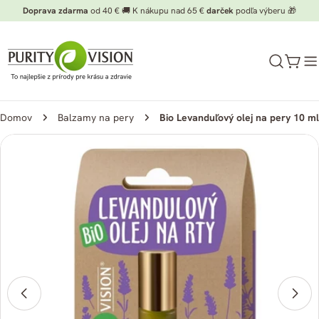
Preskočiť
Doprava zdarma
od 40 € 🚚 K nákupu nad 65 €
darček
podľa výberu 🎁
na
obsah
Koší
Domov
Balzamy na pery
Bio Levanduľový olej na pery 10 ml
Preskočiť
na
informácie
o
produkte
Otvorte