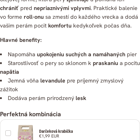
chrániť
pred
nepriaznivými vplyvmi
. Praktické balenie
vo forme
roll-onu
sa zmestí do každého vrecka a dodá
vašim perám pocit
komfortu
kedykoľvek počas dňa.
Hlavné benefity:
Napomáha
upokojeniu suchých a namáhaných
pier
Starostlivosť o pery so sklonom k
praskaniu
a pocitu
napätia
Jemná vôňa
levandule
pre príjemný zmyslový
zážitok
Dodáva perám prirodzený
lesk
Perfektná kombinácia
Zdielať
Darčeková krabička
Kopírovať
€1,99 EUR
Zdieľať