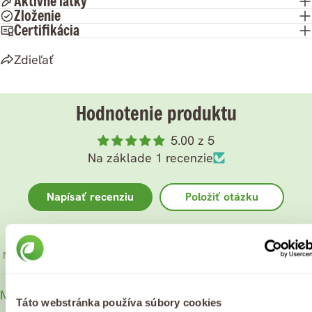
Aktivné látky
Zloženie
Certifikácia
Zdieľať
Hodnotenie produktu
5.00 z 5
Na základe 1 recenzie
Napísať recenziu
Položiť otázku
Sort by
Marketa F.
Táto webstránka používa súbory cookies