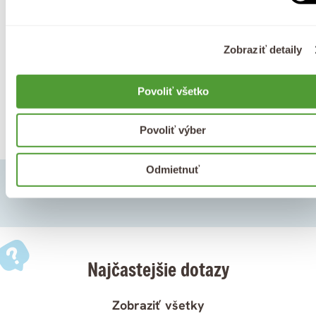
100% prírodná
Vysoké hodnotenie
BIO kozmetika
až 4,9 z 5 ⭐
Zobraziť detaily
Povoliť všetko
Česká značka
už od roku 2008
Povoliť výber
Odmietnuť
Najčastejšie dotazy
Zobraziť všetky