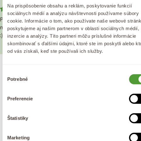
Na prispôsobenie obsahu a reklám, poskytovanie funkcií
12/08/2020
sociálnych médií a analýzu návštevnosti používame súbory
Po olejíčku mám sametově hebké rty a vůně levandule
cookie. Informácie o tom, ako používate naše webové stránk
mě přenese vždy na moje oblíbené místo v Chorvatsku
poskytujeme aj našim partnerom v oblasti sociálnych médií,
:)
inzercie a analýzy. Títo partneri môžu príslušné informácie
skombinovať s ďalšími údajmi, ktoré ste im poskytli alebo kt
od vás získali, keď ste používali ich služby.
Proč zvolit Purity Vision?
Výber
Potrebné
súhlasu
Preferencie
Doprava zdarma
Darček k objednávke
už od 40 €
k nákupu nad 65 €
Štatistiky
Marketing