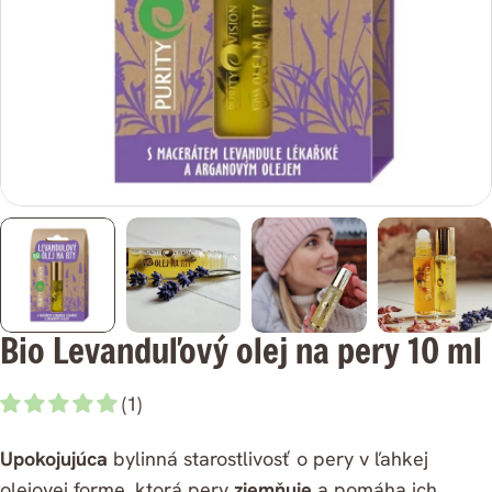
médium
0
v
modálnom
režime
Bio Levanduľový olej na pery 10 ml
(1)
Upokojujúca
bylinná starostlivosť o pery v ľahkej
olejovej forme, ktorá pery
zjemňuje
a pomáha ich