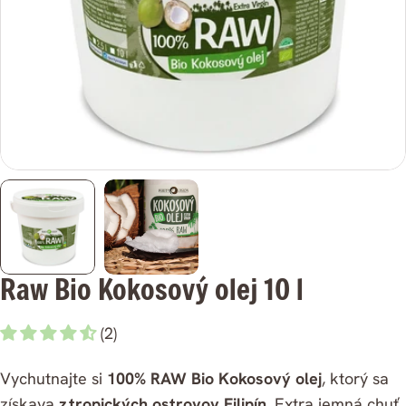
médium
0
v
modálnom
režime
Raw Bio Kokosový olej 10 l
(2)
Vychutnajte si
100% RAW Bio Kokosový olej
, ktorý sa
získava
z tropických ostrovov Filipín
. Extra jemná chuť,