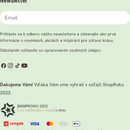
Newsletter
Email
Prihláste sa k odberu nášho newslettera a získavajte ako prvé
informácie o novinkách, akciách a inšpirácii pre zdravú krásu.
Odoslaním súhlasíte so spracovaním osobných údajov.
Facebook
Instagram
TikTok
Youtube
Ďakujeme Vám!
Vďaka Vám sme vyhrali v súťaži ShopRoku
2023.