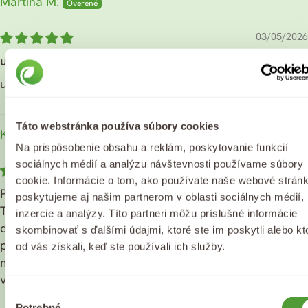
Martina M.
03/05/2026
uplne najlepší používam na ekzém aj na suchú
uplne najlepší používam na ekzém aj na suchú kožu
Táto webstránka používa súbory cookies
Kateřina F.
Na prispôsobenie obsahu a reklám, poskytovanie funkcií
sociálnych médií a analýzu návštevnosti používame súbory
02/19/2022
cookie. Informácie o tom, ako používate naše webové stránk
Pro jeho nádhernou kokosovou vůni bych vraždila.
poskytujeme aj našim partnerom v oblasti sociálnych médií,
Tento kokosový olej jsem používala na vlasy, kterým
inzercie a analýzy. Títo partneri môžu príslušné informácie
dodal lesk a vůni, ale vzhledem k mé mastící se
skombinovať s ďalšími údajmi, ktoré ste im poskytli alebo kt
pokožce hlavy, jsem jej mohla používat nejvýše 1×
od vás získali, keď ste používali ich služby.
měsíčně. Pro někoho, kdo netrpí na rychle se mastící
vlasy je to naprostý ideál a nahradí kondicionér.
Výber
Potrebné