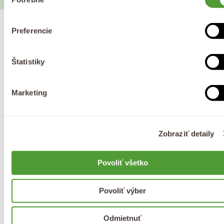
súhlasu
Preferencie
Proč zvolit Purity Vision?
Štatistiky
Marketing
Doprava zdarma
Darček k objednávke
už od 40 €
k nákupu nad 65 €
Zobraziť detaily
100% prírodná
Vysoké hodnotenie
Povoliť všetko
BIO kozmetika
až 4,9 z 5 ⭐
Povoliť výber
Česká značka
Odmietnuť