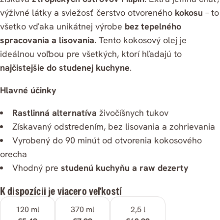
výživné látky a sviežosť čerstvo otvoreného
kokosu
– to
všetko vďaka unikátnej výrobe
bez tepelného
spracovania a lisovania
. Tento kokosový olej je
ideálnou voľbou pre všetkých, ktorí hľadajú to
najčistejšie do studenej kuchyne
.
Hlavné účinky
Rastlinná alternatíva
živočíšnych tukov
Získavaný odstredením, bez lisovania a zohrievania
Vyrobený do 90 minút od otvorenia kokosového
orecha
Vhodný pre
studenú kuchyňu a raw dezerty
K dispozícii je viacero veľkostí
Zdielať
120 ml
370 ml
2,5 l
Kopírovať