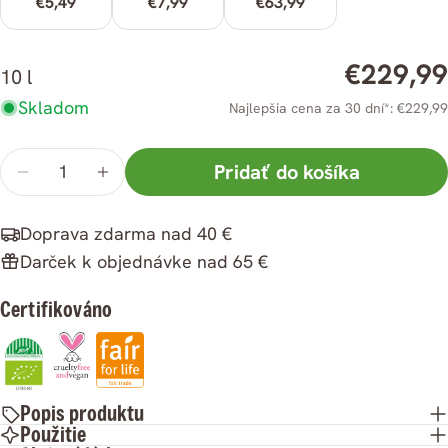
€5,49
€7,99
€63,99
Zdieľať
Zdieľať
Zdieľať
Pripnúť
na
na
na
Bežná
€229,99
10 l
Facebooku
X
Pintereste
cena
Skladom
Najlepšia cena za 30 dní*: €229,99
Množstvo
Pridať do košíka
Znížiť
Zvýšiť
množstvo
množstvo
Doprava zdarma nad 40 €
ksRaw
ksRaw
Darček k objednávke nad 65 €
Bio
Bio
Kokosový
Kokosový
Certifikováno
olej
olej
10
10
l
l
Popis produktu
Použitie