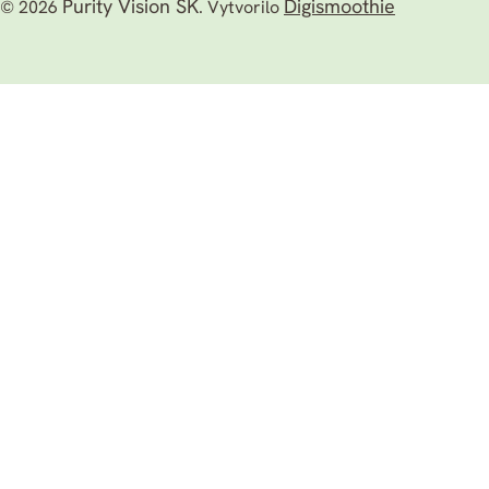
Purity Vision SK
Digismoothie
© 2026
.
Vytvorilo