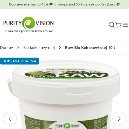
Preskočiť
Doprava zdarma
od 40 € 🚚 K nákupu nad 65 €
darček
podľa výberu 🎁
na
obsah
Koší
Domov
Bio kokosový olej
Raw Bio Kokosový olej 10 l
Preskočiť
DOPRAVA ZDARMA
na
informácie
o
produkte
Otvorte