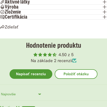
Aktivné látky
Výroba
Zloženie
Certifikácia
Zdieľať
Hodnotenie produktu
4.50 z 5
Na základe 2 recenzií
Napísať recenziu
Položiť otázku
Sort by