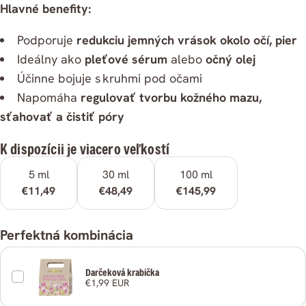
Hlavné benefity:
Podporuje
redukciu jemných vrások okolo očí, pier
Ideálny ako
pleťové sérum
alebo
očný olej
Účinne bojuje s kruhmi pod očami
Napomáha
regulovať tvorbu kožného mazu,
sťahovať a čistiť póry
K dispozícii je viacero veľkostí
5 ml
30 ml
100 ml
€11,49
€48,49
€145,99
Zdielať
Perfektná kombinácia
Kopírovať
Zdieľať
Zdieľať
Zdieľať
Pripnúť
Darčeková krabička
na
na
na
€1,99 EUR
Facebooku
X
Pintereste