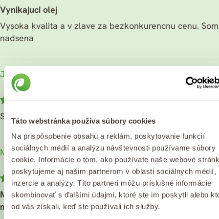
Vynikajuci olej
Vysoka kvalita a v zlave za bezkonkurencnu cenu. Som
nadsena
Jana T.
04/21/2025
Super
Táto webstránka používa súbory cookies
Na prispôsobenie obsahu a reklám, poskytovanie funkcií
sociálnych médií a analýzu návštevnosti používame súbory
Mariana Š.
cookie. Informácie o tom, ako používate naše webové stránk
poskytujeme aj našim partnerom v oblasti sociálnych médií,
03/22/2025
inzercie a analýzy. Títo partneri môžu príslušné informácie
Mám strašne rada tento olej najlepší aký som doteraz
skombinovať s ďalšími údajmi, ktoré ste im poskytli alebo kt
mala dobre sa vstrebáva a pokožka vyzerá skvelo
od vás získali, keď ste používali ich služby.