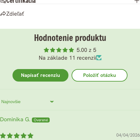
Certifikácia
Zdieľať
Hodnotenie produktu
5.00 z 5
Na základe 11 recenzií
Napísať recenziu
Položiť otázku
Sort by
Dominika G.
04/04/2026