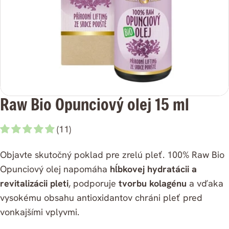
médium
0
v
modálnom
režime
Raw Bio Opunciový olej 15 ml
(11)
Objavte skutočný poklad pre zrelú pleť. 100% Raw Bio
Opunciový olej napomáha
hĺbkovej hydratácii a
revitalizácii pleti
, podporuje
tvorbu kolagénu
a vďaka
vysokému obsahu antioxidantov chráni pleť pred
vonkajšími vplyvmi.