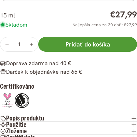
Bežná
€27,99
15 ml
cena
Skladom
Najlepšia cena za 30 dní*: €27,99
Množstvo
Pridať do košíka
Znížiť
Zvýšiť
množstvo
množstvo
Doprava zdarma nad 40 €
ksRaw
ksRaw
Darček k objednávke nad 65 €
Bio
Bio
Opunciový
Opunciový
Certifikováno
olej
olej
15
15
ml
ml
Popis produktu
Použitie
Zloženie