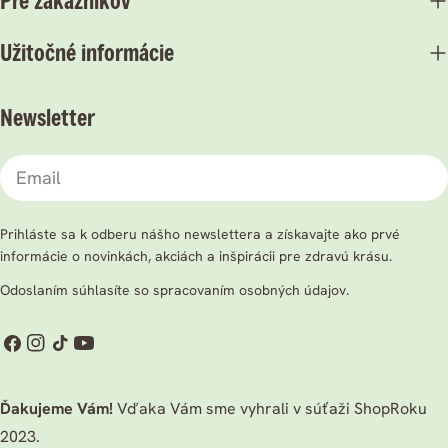
Pre zákazníkov
Užitočné informácie
Newsletter
Email
Prihláste sa k odberu nášho newslettera a získavajte ako prvé
informácie o novinkách, akciách a inšpirácii pre zdravú krásu.
Odoslaním súhlasíte so spracovaním osobných údajov.
Facebook
Instagram
TikTok
Youtube
Ďakujeme Vám!
Vďaka Vám sme vyhrali v súťaži ShopRoku
2023.