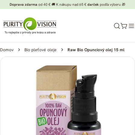
Preskočiť
Doprava zdarma
od 40 € 🚚 K nákupu nad 65 €
darček
podľa výberu 🎁
na
obsah
Koší
Domov
Bio pleťové oleje
Raw Bio Opunciový olej 15 ml
Preskočiť
na
informácie
o
produkte
Otvorte